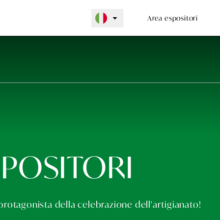
Area espositori
Si apre in una n
Area espositori
SPOSITORI
protagonista della celebrazione dell'artigianato!