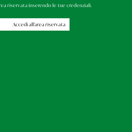
area riservata inserendo le tue credenziali.
Accedi all'area riservata
Linka all'area riservata riservata agli esposit
Accedi all'area riservata