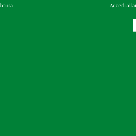
datura.
Accedi all'
na per iscriversi come espositore.