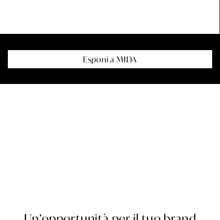
Esponi a MIDA
Esponi a MIDA
Un’opportunità per il tuo brand